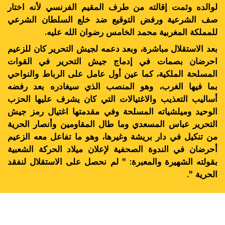
لوالده وثمت إقالته من طرف المقيم الفرنسي لأنه اختار
صف الشرعية ورفض التوقيع ضد خلع السلطان الشرعي
للمملكة المغربية محمد الخامس رضوان الله عليه.
بعد الاستقلال مباشرة، وبعد دعمه لجيش التحرير كان للزعيم
احرضان بصمات في إدماج جيش التحرير في القوات
المسلحة الملكية، كما عين أول عامل على الرباط والنواحي
بما فيها الغرب، وهو المنصب الذي سيغادره بعد رفضه
أساليب التعذيب والاغتيالات التي كان يشرف عليها الحزب
الوحيد وميلشياته المسلحة وفي مقدمتها اغتيال رمز جيش
التحرير عباس المسعدي وما طال المقاومين وأنصار الحرية
من تنكيل في دار بريشة وغيرها، وهو ما تفاعل معه الزعيم
أحرضان في الندوة الصحفية لإعلان ميلاد الحركة الشعبية
بقولته الشهيرة والمعبرة: " لم نحصل على الاستقلال لنفقد
الحرية ".