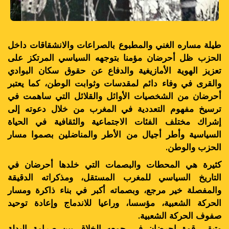
طيلة مساره الغني والمطبوع بالصراعات والانشقاقات داخل
الحزب ظل أحرضان مؤمنا بتوجهه السياسي المرتكز على
تعزيز الهوية الأمازيغية والدفاع عن حقوق سكان البوادي
والقرى في وفاء دائم لمقدسات وثوابت الوطن، كما يعتبر
أحرضان من الشخصيات الأوائل والقلائل التي ساهمت في
ترسيخ مفهوم التعددية في المغرب من خلال دعوته إلى
إشراك مختلف الفئات الاجتماعية والثقافية في الحياة
السياسية وأطر أجيال من الأطر والمناضلين بصموا مسار
الحزب والوطن.
كثيرة هي المحطات والبصمات التي خلدها أحرضان في
التاريخ السياسي للمغرب المستقل، ومذكراته الدقيقة
والمفصلة خير مرجع، وبصماته أكبر في بناء ذاكرة ومسار
الحركة الشعبية، مؤسسا، وراعيا للاندماج وإعادة توحيد
صفوف الحركة الشعبية.
وتبقى قوة احرضان في جمعه الخلاق بين صرامة البدلة