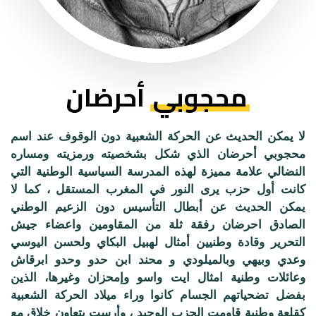
محجوبي
أحرضان
لا يمكن الحديث عن الحركة الشعبية دون الوقوف عند اسم
محجوبي أحرضان الذي شكل بشخصيته ورمزيته ومساره
النضالي علامة مميزة لهذه المدرسة السياسية الوطنية التي
كانت أول حزب يرى النور في المغرب المستقل ، كما لا
يمكن الحديث عن أبطال التأسيس دون الزعيم الوطني
الصادق احرضان رفقة ثلة من المقاومين واعضاء جيش
التحرير وقادة وطنيين أمثال لهبيل البكاي ولحسن اليوسي
وعدي وبيهي وبالميلودي و محند ابن حدو وحدو ابرقاش
وعائلات وطنية امثال ايت واسو وإمحزان وغيرها، الذين
بفضل تضحياتهم الجسام كانوا وراء ميلاد الحركة الشعبية
كقلعة وطنية قاومت الحزب الوحيد ، وأرست بتعاون خلاق مع