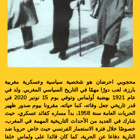
محجوبي احرضان هو شخصية سياسية وعسكرية مغربية
بارزة، لعب دورًا مهمًا في التاريخ السياسي المغربي. ولد في
عام 1921 بهضبة أولماس وتوفي يوم 15 نونبر 2020 في
قدر تاريخي جعل وفاته، كما حياته، مقرونا بيوم صدور ظهير
الحريات العامة سنة 1958، بدأ مساره كقائد عسكري، حيث
شارك في العديد من الأحداث التاريخية المهمة في المغرب،
خصوصًا خلال فترة الاستعمار الفرنسي حيث خاض حروبا ضد
النازية دفاعا عن الحرية، كما كان قائدا على ولماس خلفا