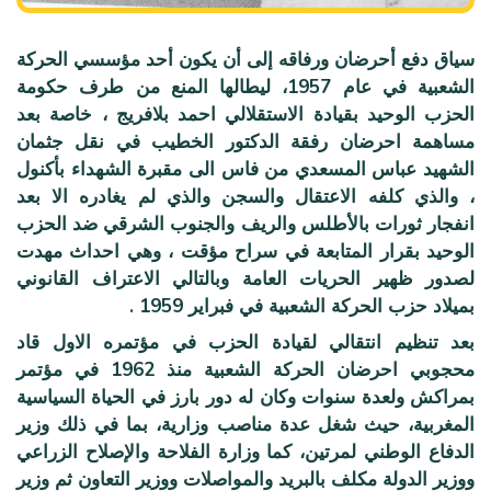
سياق دفع أحرضان ورفاقه إلى أن يكون أحد مؤسسي الحركة
الشعبية في عام 1957، ليطالها المنع من طرف حكومة
الحزب الوحيد بقيادة الاستقلالي احمد بلافريج ، خاصة بعد
مساهمة احرضان رفقة الدكتور الخطيب في نقل جثمان
الشهيد عباس المسعدي من فاس الى مقبرة الشهداء بأكنول
، والذي كلفه الاعتقال والسجن والذي لم يغادره الا بعد
انفجار ثورات بالأطلس والريف والجنوب الشرقي ضد الحزب
الوحيد بقرار المتابعة في سراح مؤقت ، وهي احداث مهدت
لصدور ظهير الحريات العامة وبالتالي الاعتراف القانوني
بميلاد حزب الحركة الشعبية في فبراير 1959 .
بعد تنظيم انتقالي لقيادة الحزب في مؤتمره الاول قاد
محجوبي احرضان الحركة الشعبية منذ 1962 في مؤتمر
بمراكش ولعدة سنوات وكان له دور بارز في الحياة السياسية
المغربية، حيث شغل عدة مناصب وزارية، بما في ذلك وزير
الدفاع الوطني لمرتين، كما وزارة الفلاحة والإصلاح الزراعي
ووزير الدولة مكلف بالبريد والمواصلات ووزير التعاون ثم وزير