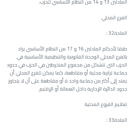
‬المادتين‭ ‬13‭ ‬و‭ ‬14‭ ‬من‭ ‬النظام‭ ‬الأساسي‭ ‬للحزب‭.‬
الفرع‭ ‬المحلي
المادة‭ : ‬32
‬حدود‭ ‬الدائرة‭ ‬الإدارية‭ ‬داخل‭ ‬العمالة‭ ‬أو‭ ‬الإقليم‭.‬
تنظـيم‭ ‬الفروع‭ ‬المحلية
المادة‭ : ‬33