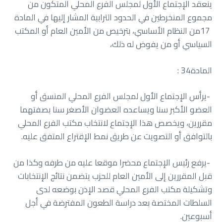
‬السياسي‭ ‬أو‭ ‬من‭ ‬يفوض‭ ‬له‭ ‬ذلك،
المادة‭ : ‬34
‬بالتوافق‭ ‬أو‭ ‬التصويت‭ ‬عن‭ ‬طريق‭ ‬نمط‭ ‬الإقتراع‭ ‬المتفق‭ ‬عليه‭.‬
‬أسبوعين‭.‬