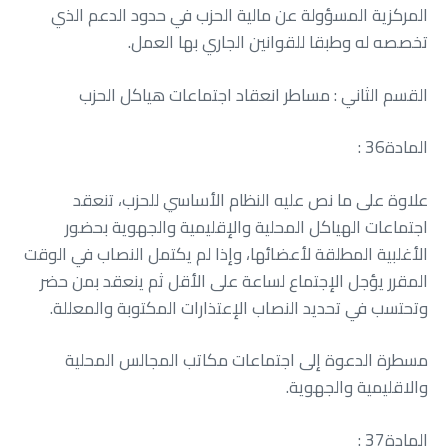
‬تخصصه‭ ‬له‭ ‬وطبقا‭ ‬للقوانين‭ ‬الجاري‭ ‬بها‭ ‬العمل‭.‬
القسم‭ ‬الثاني‭ : ‬مساطر‭ ‬انعقاد‭ ‬اجتماعات‭ ‬هياكل‭ ‬الحزب
المادة‭ : ‬36
‬وتحتسب‭ ‬في‭ ‬تحديد‭ ‬النصاب‭ ‬الإعتذارات‭ ‬المكتوبة‭ ‬والمعللة‭.‬
‬والاقليمية‭ ‬والجهوية‭.‬
المادة‭ : ‬37