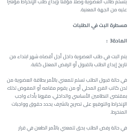
‬عليه‭ ‬من‭ ‬الجهة‭ ‬المعنية‭.‬
مسطرة‭ ‬البت‭ ‬في‭ ‬الطلبات
المادة‭ : ‬ 3
‬تاريخ‭ ‬إيداع‭ ‬الطلب‭ ‬بالقبول‭ ‬أو‭ ‬الرفض‭ ‬المعلل‭ ‬كتابة‭.‬
‬المنخرط‭.‬