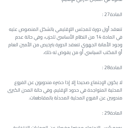
المادة‭ : ‬27
‬أو‭ ‬المكتب‭ ‬السياسي‭ ‬أو‭ ‬من‭ ‬يفوض‭ ‬له‭ ‬ذلك‭.‬
المادة‭ : ‬28
‬مندوبين‭ ‬عن‭ ‬الفروع‭ ‬المحلية‭ ‬المحدثة‭ ‬بالمقاطعات‭.‬
المادة‭ : ‬29