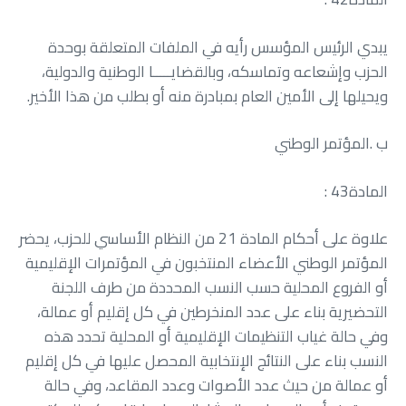
‬ويحيلها‭ ‬إلى‭ ‬الأمين‭ ‬العام‭ ‬بمبادرة‭ ‬منه‭ ‬أو‭ ‬بطلب‭ ‬من‭ ‬هذا‭ ‬الأخير‭.‬
ب‭. ‬المؤتمر‭ ‬الوطني
المادة‭ : ‬43