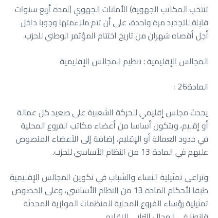
‬أجل‭ ‬أقصاه‭ ‬شهران‭ ‬من‭ ‬تاريخ‭ ‬اختتام‭ ‬المؤتمر‭ ‬الوطني‭ ‬للحزب‭.‬
المجالس‭ ‬الإقليمية‭ : ‬تنظيم‭ ‬المجالس‭ ‬الإقليمية
المادة‭ : ‬26
‬عليهم‭ ‬في‭ ‬المادة‭ ‬13‭ ‬من‭ ‬النظام‭ ‬الأساسي‭ ‬للحزب‭. ‬
‬قانونا‭ ‬في‭ ‬المجال‭ ‬الترابي‭ ‬للإقليم‭.‬