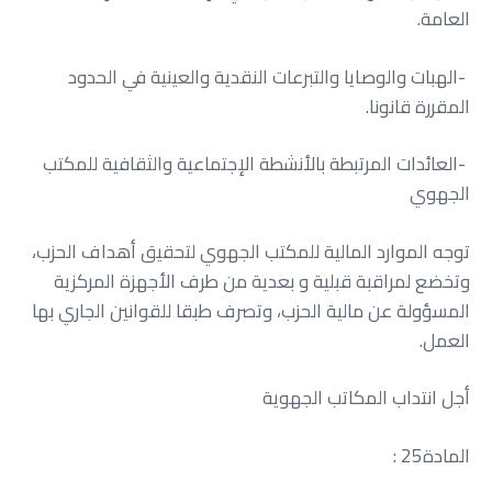
‬العامة‭.‬
‬المقررة‭ ‬قانونا‭.‬
‬الجهوي
‬العمل‭.‬
أجل‭ ‬انتداب‭ ‬المكاتب‭ ‬الجهوية
المادة‭ : ‬25