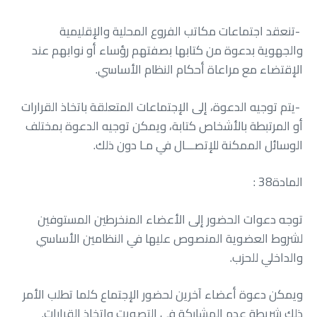
‬الإقتضاء‭ ‬مع‭ ‬مراعاة‭ ‬أحكام‭ ‬النظام‭ ‬الأساسي‭.‬
‬الوسائل‭ ‬الممكنة‭ ‬للإتصـــال‭ ‬في‭ ‬مـا‭ ‬دون‭ ‬ذلك‭.‬
المادة‭ : ‬38
‬والداخلي‭ ‬للحزب‭ .‬
‬ذلك‭ ‬شريطة‭ ‬عدم‭ ‬المشاركة‭ ‬في‭ ‬التصويت‭ ‬واتخاذ‭ ‬القرارات‭.‬