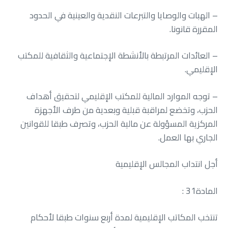
‬المقررة‭ ‬قانونا‭.‬
‬الإقليمي‭.‬
‬الجاري‭ ‬بها‭ ‬العمل‭.‬
أجل‭ ‬انتداب‭ ‬المجالس‭ ‬الإقليمية
المادة‭ : ‬31