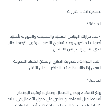
مسطرة‭ ‬اتخاذ‭ ‬القرارات
المادة‭ : ‬39
‬الذي‭ ‬ينتمي‭ ‬إليه‭ ‬رئيس‭ ‬الاجتماع‭.‬
‬السري‭ ‬إذا‭ ‬طالب‭ ‬بذلك‭ ‬ثلث‭ ‬الحاضرين‭ ‬على‭ ‬الأقل‭.‬
المادة‭ : ‬40