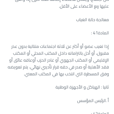
‬عليها‭ ‬ربع‭ ‬الأعضاء‭ ‬على‭ ‬الأقل‭.‬
معالجة‭ ‬حالة‭ ‬الغياب
المادة‭ : ‬41
‬وفق‭ ‬المسطرة‭ ‬التي‭ ‬انتخب‭ ‬بها‭ ‬في‭ ‬المكتب‭ ‬المعني‭.‬
ثانيا‭ : ‬الهياكل‭ ‬و‭ ‬الأجهزة‭ ‬الوطنية
أ‭. ‬الرئيس‭ ‬المؤسس
المادة‭ : ‬42