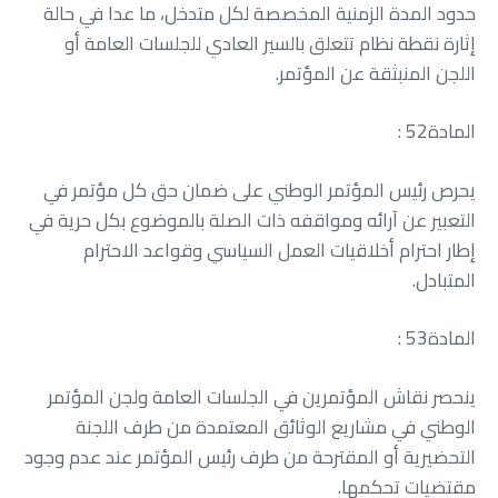
‬اللجن‭ ‬المنبثقة‭ ‬عن‭ ‬المؤتمر‭.‬
المادة‭ : ‬52
‬المتبادل‭.‬
المادة‭ : ‬53
‬مقتضيات‭ ‬تحكمها‭.‬