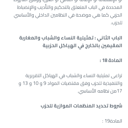
‬للحزب‭.‬
‬المقيمين‭ ‬بالخارج‭ ‬في‭ ‬الهياكل‭ ‬الحزبية
المادة 18 :
‬17من‭ ‬نظامه‭ ‬الأساسي‭.‬
شروط‭ ‬تحديد‭ ‬المنظمات‭ ‬الموازية‭ ‬للحزب
المادة‭ : ‬19