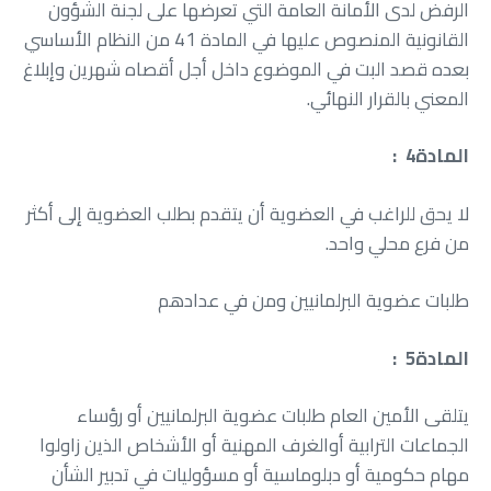
‬المعني‭ ‬بالقرار‭ ‬النهائي‭.‬
المادة‭ : ‬ 4
‬من‭ ‬فرع‭ ‬محلي‭ ‬واحد‭.‬
طلبات‭ ‬عضوية‭ ‬البرلمانيين‭ ‬ومن‭ ‬في‭ ‬عدادهم
المادة‭ : ‬ 5