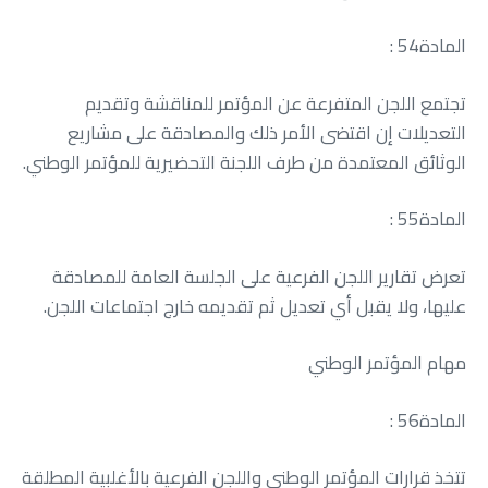
المادة‭ : ‬54
‬الوثائق‭ ‬المعتمدة‭ ‬من‭ ‬طرف‭ ‬اللجنة‭ ‬التحضيرية‭ ‬للمؤتمر‭ ‬الوطني‭.‬
المادة‭ : ‬55
‬عليها،‭ ‬ولا‭ ‬يقبل‭ ‬أي‭ ‬تعديل‭ ‬ثم‭ ‬تقديمه‭ ‬خارج‭ ‬اجتماعات‭ ‬اللجن‭.‬
مهام‭ ‬المؤتمر‭ ‬الوطني
المادة‭ : ‬56