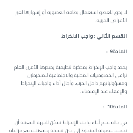
‬الأغراض‭ ‬الحزبية‭.‬
القسم‭ ‬الثاني‭ : ‬واجب‭ ‬الانخراط
المادة‭ : ‬ 9
‬والإعفاء‭ ‬عند‭ ‬الإقتضاء‭.‬
المادة‭ : ‬ 10