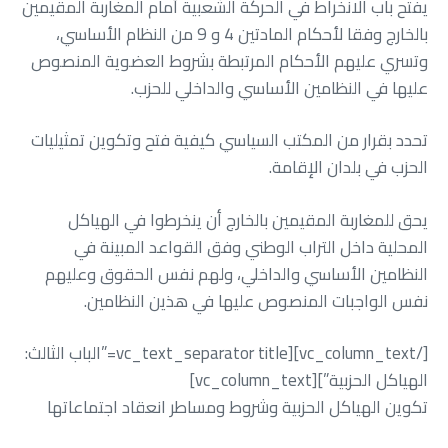
‬عليها‭ ‬في‭ ‬النظامين‭ ‬الأساسي‭ ‬والداخلي‭ ‬للحزب‭.‬
‬الحزب‭ ‬في‭ ‬بلدان‭ ‬الإقامة‭.‬
‬نفس‭ ‬الواجبات‭ ‬المنصوص‭ ‬عليها‭ ‬في‭ ‬هذين‭ ‬النظامين‭.‬
[/vc_column_text][vc_text_separator title=”الباب‭ ‬الثالث‭ :‬‭
‬الهياكل‭ ‬الحزبية”][vc_column_text]
تكوين‭ ‬الهياكل‭ ‬الحزبية‭ ‬وشروط‭ ‬ومساطر‭ ‬انعقاد‭ ‬اجتماعاتها