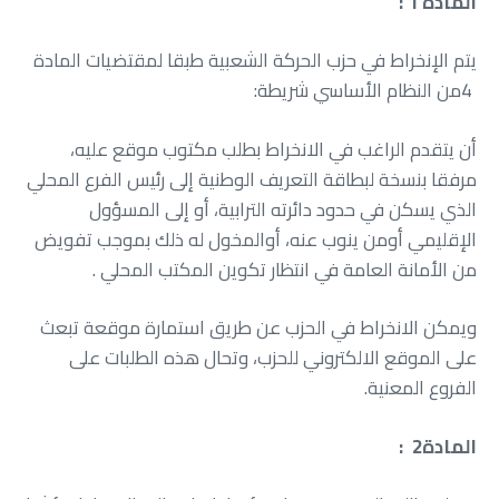
المادة 1 :
‬4‭ ‬من‭ ‬النظام‭ ‬الأساسي‭ ‬شريطة‭:‬
‬من‭ ‬الأمانة‭ ‬العامة‭ ‬في‭ ‬انتظار‭ ‬تكوين‭ ‬المكتب‭ ‬المحلي‭.
‬الفروع‭ ‬المعنية‭.‬
المادة‭ : ‬ 2