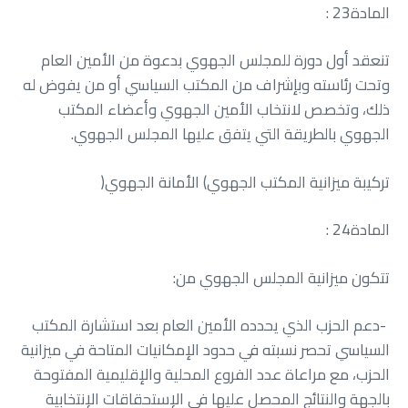
المادة‭ : ‬23
‬الجهوي‭ ‬بالطريقة‭ ‬التي‭ ‬يتفق‭ ‬عليها‭ ‬المجلس‭ ‬الجهوي‭.‬
تركيبة‭ ‬ميزانية‭ ‬المكتب‭ ‬الجهوي‭ (‬الأمانة‭ ‬الجهوي‭)‬
المادة‭ : ‬24
تتكون‭ ‬ميزانية‭ ‬المجلس‭ ‬الجهوي‭ ‬من‭ :‬