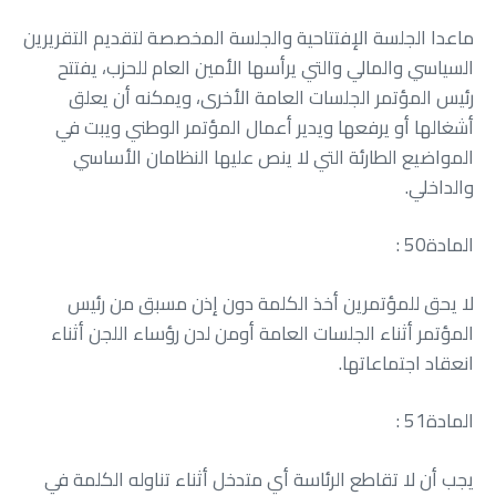
‬والداخلي‭.‬
المادة‭ : ‬50
‬انعقاد‭ ‬اجتماعاتها‭.‬
المادة‭ : ‬51